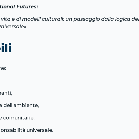
ional Futures:
i vita e di modelli culturali: un passaggio dalla logica 
universale»
ili
ne:
nanti,
a dell’ambiente,
e comunitarie.
onsabilità universale.