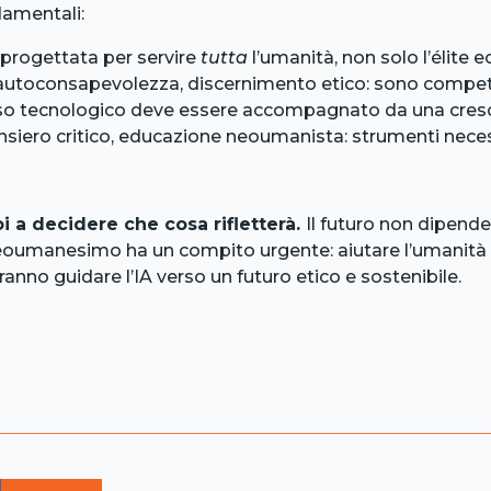
damentali:
 progettata per servire
tutta
l’umanità, non solo l’élite 
autoconsapevolezza, discernimento etico: sono competenz
sso tecnologico deve essere accompagnato da una cresci
pensiero critico, educazione neoumanista: strumenti nece
i a decidere che cosa rifletterà.
Il futuro non dipende
l Neoumanesimo ha un compito urgente: aiutare l’umanità
ranno guidare l’IA verso un futuro etico e sostenibile.