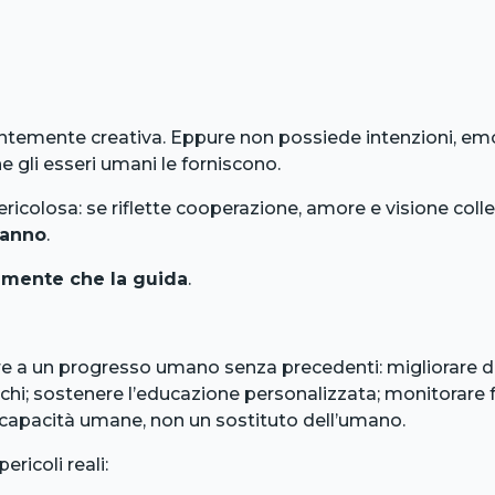
ndentemente creativa. Eppure non possiede intenzioni, e
he gli esseri umani le forniscono.
ricolosa: se riflette cooperazione, amore e visione colle
danno
.
a mente che la guida
.
ire a un progresso umano senza precedenti: migliorare d
rechi; sostenere l’educazione personalizzata; monitorare f
di capacità umane, non un sostituto dell’umano.
ricoli reali: