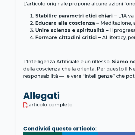
L’articolo originale propone alcune azioni fon
Stabilire parametri etici chiari –
L’IA va
Educare alla coscienza –
Meditazione, 
Unire scienza e spiritualità –
Il progre
Formare cittadini critici –
AI literacy, 
L’Intelligenza Artificiale è un riflesso.
Siamo no
della coscienza che la orienta. Per questo i
responsabilità — le vere “intelligenze” che pot
Allegati
articolo completo
Condividi questo articolo: