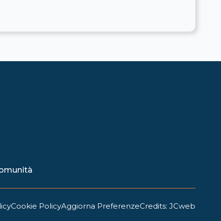
 comunità
icy
Cookie Policy
Aggiorna Preferenze
Credits: JCweb