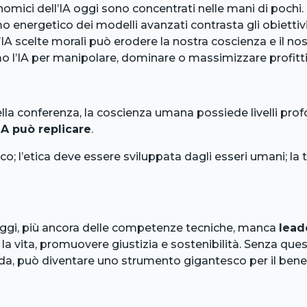
onomici dell’IA oggi sono concentrati nelle mani di pochi
energetico dei modelli avanzati contrasta gli obiettivi 
l’IA scelte morali può erodere la nostra coscienza e il no
mo l’IA per manipolare, dominare o massimizzare profitt
la conferenza, la coscienza umana possiede livelli prof
A può replicare
.
co; l’etica deve essere sviluppata dagli esseri umani; la
gi, più ancora delle competenze tecniche, manca
lead
la vita, promuovere giustizia e sostenibilità. Senza quest
da, può diventare uno strumento gigantesco per il bene