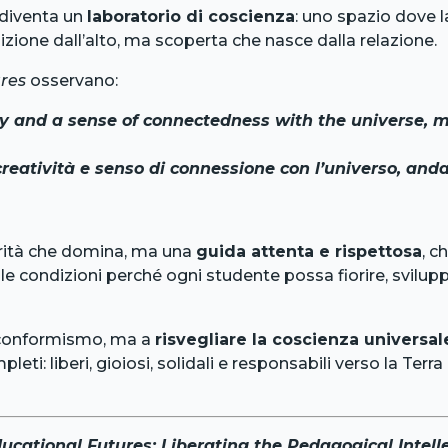
 diventa un
laboratorio di coscienza
: uno spazio dove 
izione dall’alto, ma scoperta che nasce dalla relazione.
res
osservano:
ity and a sense of connectedness with the universe, 
reatività e senso di connessione con l’universo, anda
orità che domina, ma una
guida attenta e rispettosa
, c
e le condizioni perché ogni studente possa fiorire, svilupp
e conformismo, ma a
risvegliare la coscienza universal
eti: liberi, gioiosi, solidali e responsabili verso la Ter
cational Futures: Liberating the Pedagogical Intell