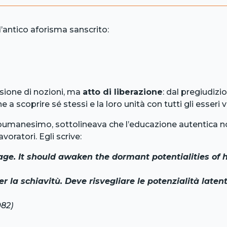
antico aforisma sanscrito:
sione di nozioni, ma
atto di liberazione
: dal pregiudizi
oprire sé stessi e la loro unità con tutti gli esseri vi
oumanesimo, sottolineava che l’educazione autentica no
oratori. Egli scrive:
ondage. It should awaken the dormant potentialities 
er la schiavitù. Deve risvegliare le potenzialità late
982)