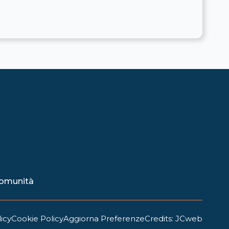
 comunità
icy
Cookie Policy
Aggiorna Preferenze
Credits: JCweb